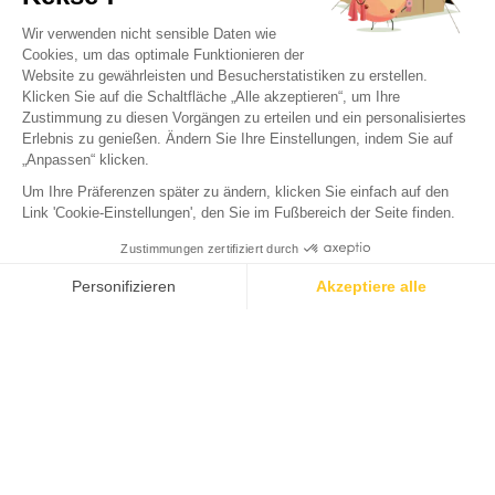
Camping Green Village
Gujan-Maestras, Gironde
Calculez
Öffnen von
31. März 2026
Bis
31. Oktober 2026
votre
empreinte
carbone
Zurück
RES Cottage Prestige 3 zimmer - 2
badezimmer
VERMIETUNG