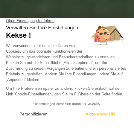
Camping Green Village
Gujan-Maestras, Gironde
Calculez
Öffnen von
31. März 2026
Bis
31. Oktober 2026
votre
empreinte
carbone
Unsere Einrichtungen und Aktivitäten