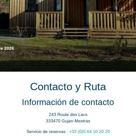
de 2026
Contacto y Ruta
Información de contacto
243 Route des Lacs
333470 Gujan-Mestras
Servicio de reservas :
+33 (0)5 64 10 20 20