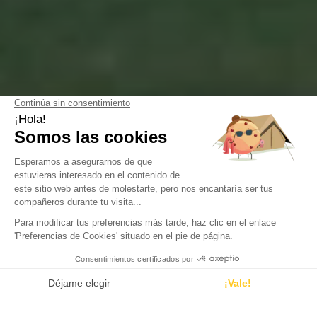
Camping Green Village
Calculez
Gujan-Maestras, Gironde
votre
Abierto del
31 de marzo de 2026
al
31 de octubre de 2026
empreinte
carbone
Nuestras Infraestructuras y
Actividades