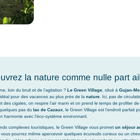
vrez la nature comme nulle part ail
, loin du bruit et de l’agitation ?
Le Green Village
, situé à
Gujan-Me
it idéal pour des vacances au plus près de la
nature
. Ici, pas de circulat
t des cigales, on respire l’air marin et on prend le temps de profiter d
à quelques pas du
lac de Cazaux
, le Green Village est l'endroit parfait 
en harmonie avec l'éco-système environnant.
ands complexes touristiques, le Green Village vous promet
un séjour a
e, vous pourrez même apercevoir quelques écureuils curieux ou un chevre