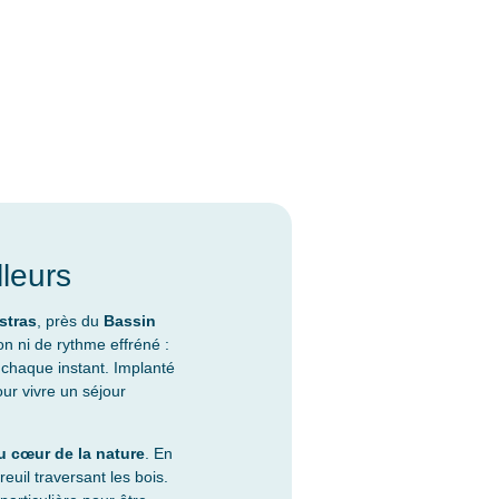
leurs
stras
, près du
Bassin
ion ni de rythme effréné :
e chaque instant. Implanté
pour vivre un séjour
u cœur de la nature
. En
uil traversant les bois.