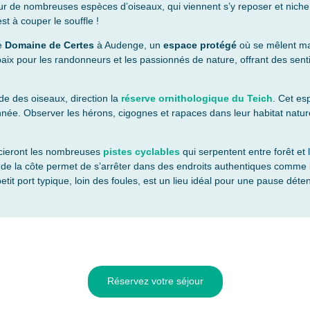
ur de nombreuses espèces d’oiseaux, qui viennent s’y reposer et nicher.
t à couper le souffle !
le
Domaine de Certes
à Audenge, un
espace protégé
où se mêlent mara
paix pour les randonneurs et les passionnés de nature, offrant des se
e des oiseaux, direction la
réserve
ornithologique du Teich
. Cet es
année. Observer les hérons, cigognes et rapaces dans leur habitat natur
cieront les nombreuses
pistes cyclables
qui serpentent entre forêt et 
 de la côte permet de s’arrêter dans des endroits authentiques comme
tit port typique, loin des foules, est un lieu idéal pour une pause déte
Réservez votre séjour