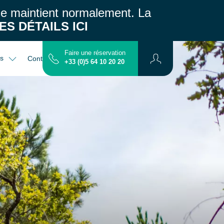
 se maintient normalement.
La
ES DÉTAILS ICI
Faire une réservation
es
Contact
Plan
+33 (0)5 64 10 20 20