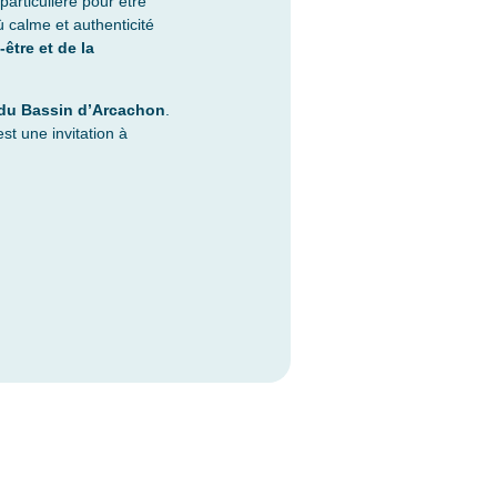
particulière pour être
ù
calme et authenticité
-être et de la
le du Bassin d’Arcachon
.
st une invitation à