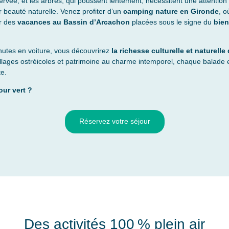
ervée, et les arbres, qui poussent lentement, nécessitent une attention 
r beauté naturelle. Venez profiter d’un
camping nature en Gironde
, o
r des
vacances au Bassin d’Arcachon
placées sous le signe du
bien
utes en voiture, vous découvrirez
la richesse culturelle et naturel
llages ostréicoles et patrimoine au charme intemporel, chaque balade e
te.
our vert ?
Réservez votre séjour
Des activités 100 % plein air