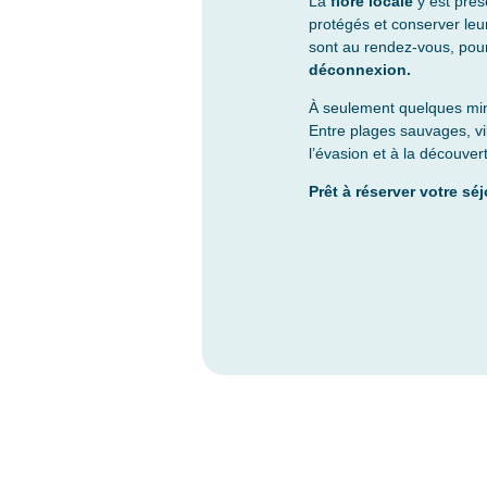
La
flore locale
y est prés
protégés et conserver leu
sont au rendez-vous, pou
déconnexion.
À seulement quelques min
Entre plages sauvages, vi
l’évasion et à la découver
Prêt à réserver votre séj