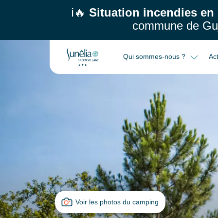
ℹ️🔥
Situation incendies en
commune de Guj
Qui sommes-nous ?
Act
Voir les photos du camping