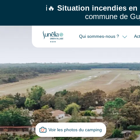
ℹ️🔥
Situation incendies en
commune de Guj
Qui sommes-nous ?
Act
Voir les photos du camping