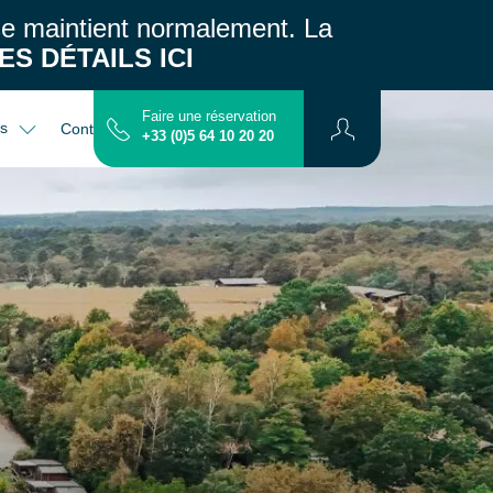
 se maintient normalement.
La
ES DÉTAILS ICI
Faire une réservation
es
Contact
Plan
+33 (0)5 64 10 20 20