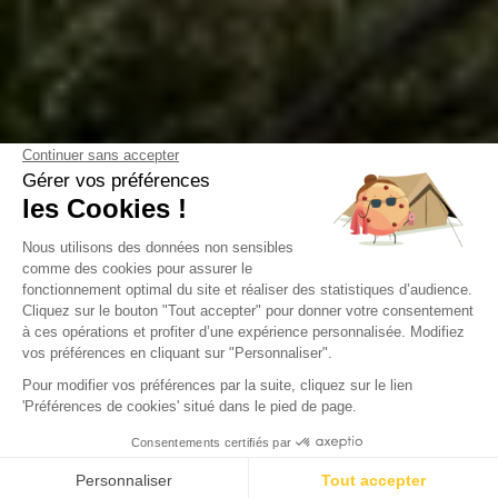
Camping Green Village
Gujan-Maestras, Gironde
Calculez
Ouvert du
31 mars 2026
au
31 octobre 2026
votre
empreinte
carbone
Vos vacances au calme et intimistes